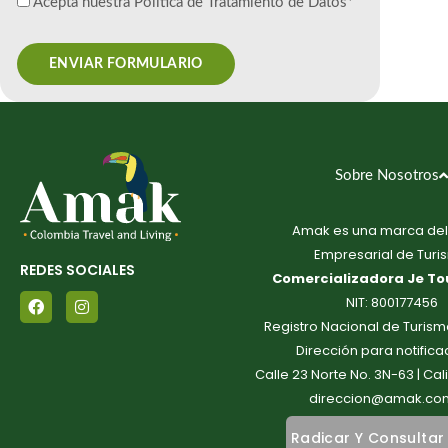
Acepta nuestra Política de Tratamiento de Datos*
Sobre Nosotros
Amak es una marca del
Empresarial de Turi
REDES SOCIALES
Comercializadora Je Tou
F
I
NIT: 800177456
a
n
Registro Nacional de Turis
c
s
e
t
Dirección para notifica
b
a
Calle 23 Norte No. 3N-63 | Ca
o
g
o
r
direccion@amak.co
k
a
m
Radicar Y Consultar