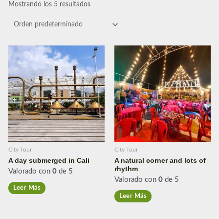
Mostrando los 5 resultados
City Tour
City Tour
A day submerged in Cali
A natural corner and lots of
rhythm
Valorado con
0
de 5
Valorado con
0
de 5
Leer Más
Leer Más