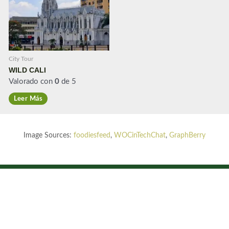
City Tour
WILD CALI
Valorado con
0
de 5
Leer Más
Image Sources:
foodiesfeed
,
WOCinTechChat
,
GraphBerry
Sobre
Políticas
Otros
Certificaciones
Nosotros
Servicios