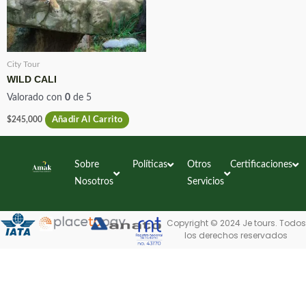
City Tour
WILD CALI
Valorado con
0
de 5
$
245,000
Añadir Al Carrito
Sobre
Políticas
Otros
Certificaciones
Nosotros
Servicios
Copyright © 2024 Je tours. Todos
los derechos reservados