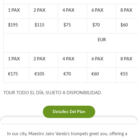
1 PAX
2 PAX
4 PAX
6 PAX
8 PAX
$195
$115
$75
$70
$60
EUR
1 PAX
2 PAX
4 PAX
6 PAX
8 PAX
€175
€105
€70
€
60
€55
TOUR TODO EL DÍA, SUJETO A DISPONIBILIDAD.
Detalles Del Plan
In our city, Maestro Jairo Varela’s trumpets greet you, offering a