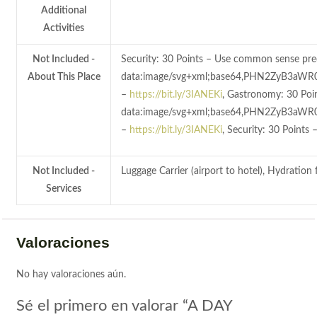
Additional
Activities
Not Included -
Security: 30 Points – Use common se
About This Place
data:image/svg+xml;base64,PHN2ZyB
–
https://bit.ly/3IANEKi
, Gastronomy: 30
data:image/svg+xml;base64,PHN2ZyB
–
https://bit.ly/3IANEKi
, Security: 30 Po
Not Included -
Luggage Carrier (airport to hotel), Hydration 
Services
Valoraciones
No hay valoraciones aún.
Sé el primero en valorar “A DAY