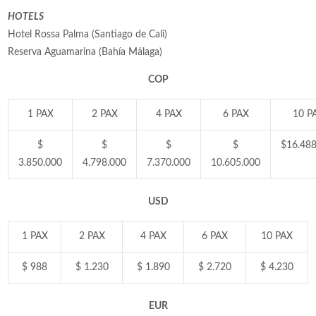
HOTELS
Hotel Rossa Palma (Santiago de Cali)
Reserva Aguamarina (Bahía Málaga)
COP
1 PAX
2 PAX
4 PAX
6 PAX
10 P
$
$
$
$
$
16.488
3.850.000
4.798.000
7.370.000
10.605.000
USD
1 PAX
2 PAX
4 PAX
6 PAX
10 PAX
$
988
$
1.230
$
1.890
$
2.720
$
4.230
EUR